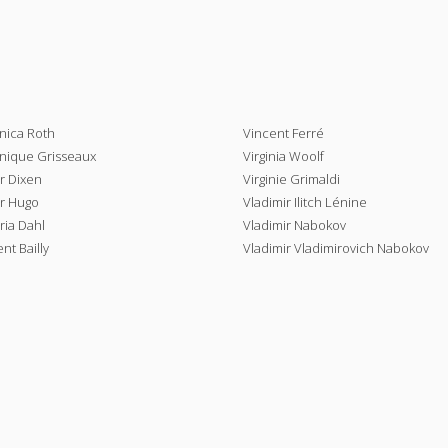
nica Roth
Vincent Ferré
nique Grisseaux
Virginia Woolf
r Dixen
Virginie Grimaldi
or Hugo
Vladimir Ilitch Lénine
ria Dahl
Vladimir Nabokov
nt Bailly
Vladimir Vladimirovich Nabokov