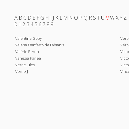
A
B
C
D
E
F
G
H
I
J
K
L
M
N
O
P
Q
R
S
T
U
V
W
X
Y
Z
0
1
2
3
4
5
6
7
8
9
Valentine Goby
Vero
Valeria Manferto de Fabianis
Véro
Valérie Perrin
Victo
Vanezia Pârlea
Vict
Verne Jules
Victo
Verne-J
Vince