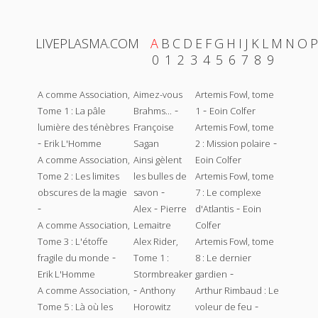
LIVEPLASMA.COM
A
B
C
D
E
F
G
H
I
J
K
L
M
N
O
P
0
1
2
3
4
5
6
7
8
9
A comme Association,
Aimez-vous
Artemis Fowl, tome
-
-
Tome 1 : La pâle
Brahms...
1
Eoin Colfer
lumière des ténèbres
Françoise
Artemis Fowl, tome
-
-
Erik L'Homme
Sagan
2 : Mission polaire
A comme Association,
Ainsi gèlent
Eoin Colfer
Tome 2 : Les limites
les bulles de
Artemis Fowl, tome
-
obscures de la magie
savon
7 : Le complexe
-
-
-
Alex
Pierre
d'Atlantis
Eoin
A comme Association,
Lemaitre
Colfer
Tome 3 : L'étoffe
Alex Rider,
Artemis Fowl, tome
-
fragile du monde
Tome 1 :
8 : Le dernier
-
Erik L'Homme
Stormbreaker
gardien
-
A comme Association,
Anthony
Arthur Rimbaud : Le
-
Tome 5 : Là où les
Horowitz
voleur de feu