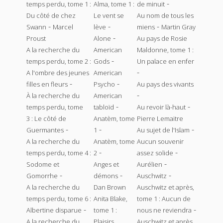
-
temps perdu, tome 1 :
Alma, tome 1 :
de minuit
Du côté de chez
Le vent se
Au nom de tous les
-
-
-
Swann
Marcel
lève
miens
Martin Gray
-
Proust
Alone
Au pays de Rosie
A la recherche du
American
Maldonne, tome 1 :
-
temps perdu, tome 2 :
Gods
Un palace en enfer
-
A l'ombre des jeunes
American
-
-
filles en fleurs
Psycho
Au pays des vivants
-
À la recherche du
American
-
-
temps perdu, tome
tabloïd
Au revoir là-haut
3 : Le côté de
Anatèm, tome
Pierre Lemaitre
-
-
-
Guermantes
1
Au sujet de l'Islam
A la recherche du
Anatèm, tome
Aucun souvenir
-
-
temps perdu, tome 4 :
2
assez solide
-
Sodome et
Anges et
Aurélien
-
-
-
Gomorrhe
démons
Auschwitz
A la recherche du
Dan Brown
Auschwitz et après,
temps perdu, tome 6 :
Anita Blake,
tome 1 : Aucun de
-
-
Albertine disparue
tome 1 :
nous ne reviendra
A la recherche du
Plaisirs
Auschwitz et après,