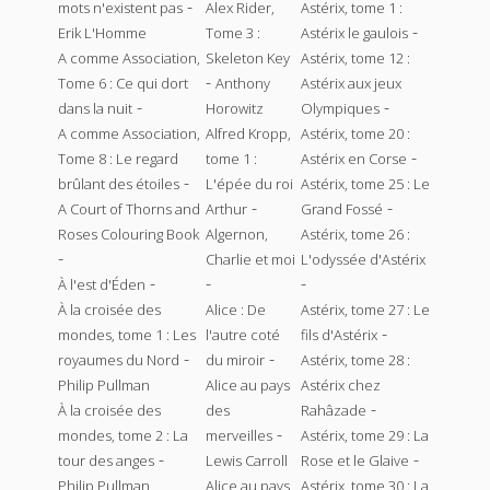
-
mots n'existent pas
Alex Rider,
Astérix, tome 1 :
-
Erik L'Homme
Tome 3 :
Astérix le gaulois
A comme Association,
Skeleton Key
Astérix, tome 12 :
-
Tome 6 : Ce qui dort
Anthony
Astérix aux jeux
-
-
dans la nuit
Horowitz
Olympiques
A comme Association,
Alfred Kropp,
Astérix, tome 20 :
-
Tome 8 : Le regard
tome 1 :
Astérix en Corse
-
brûlant des étoiles
L'épée du roi
Astérix, tome 25 : Le
-
-
A Court of Thorns and
Arthur
Grand Fossé
Roses Colouring Book
Algernon,
Astérix, tome 26 :
-
Charlie et moi
L'odyssée d'Astérix
-
-
-
À l'est d'Éden
À la croisée des
Alice : De
Astérix, tome 27 : Le
-
mondes, tome 1 : Les
l'autre coté
fils d'Astérix
-
-
royaumes du Nord
du miroir
Astérix, tome 28 :
Philip Pullman
Alice au pays
Astérix chez
-
À la croisée des
des
Rahâzade
-
mondes, tome 2 : La
merveilles
Astérix, tome 29 : La
-
-
tour des anges
Lewis Carroll
Rose et le Glaive
Philip Pullman
Alice au pays
Astérix, tome 30 : La