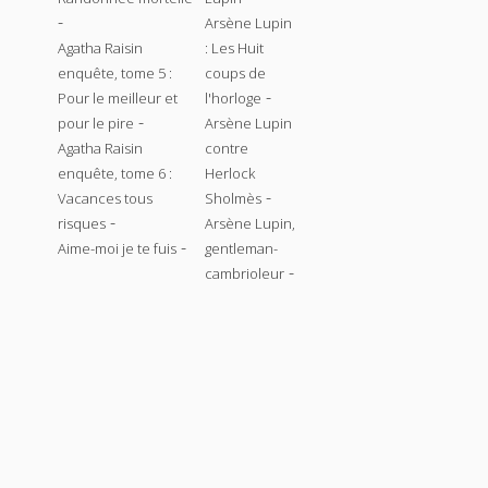
-
Arsène Lupin
Agatha Raisin
: Les Huit
enquête, tome 5 :
coups de
-
Pour le meilleur et
l'horloge
-
pour le pire
Arsène Lupin
Agatha Raisin
contre
enquête, tome 6 :
Herlock
-
Vacances tous
Sholmès
-
risques
Arsène Lupin,
-
Aime-moi je te fuis
gentleman-
-
cambrioleur