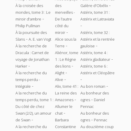
-
À la croisée des
des
Galère d'Obélix
mondes, tome 3 : Le
merveilles -
Astérix, tome 31 :
-
miroir d'ambre
De l'autre
Astérix et Latraviata
-
Philip Pullman
côté du
-
À la poursuite des
miroir
Astérix, tome 32 :
-
Slans
A. E. van Vogt
Alice sous la
Astérix et la rentrée
-
-
À la recherche de
Terre
gauloise
Dracula : Carnet de
Aliénor, tome
Astérix, tome 4 :
-
voyage de Jonathan
1 : Le Règne
Astérix gladiateur
-
-
Harker
des lions
Astérix, tome 6 :
-
À la recherche du
Alight
Astérix et Cléopâtre
-
-
temps perdu -
Alive
-
-
Intégrale
Alix, tome 41 :
Au bon roman
A la recherche du
La reine des
Au bonheur des
-
-
temps perdu, tome 1 :
Amazones
ogres
Daniel
Du côté de chez
Allumer le
Pennac
-
Swan (2/2), un amour
chat
Au bonheur des
-
-
de Swan
Barbara
ogres
Pennac
A la recherche du
Constantine
Au douzième coup