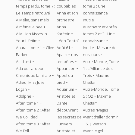
-
temps perdu, tome 7 :
coupables
tome 2 : Une
-
Le Temps retrouvé
Anna et son
connaissance
-
-
-
A Mélie, sans mélo
orchestre
inutile
-
À même la peau
Anna
Auschwitz et après,
-
A Million Kisses in
Karénine
tomes 2 et 3 : Une
-
Your Lifetime
Léon Tolstoï
connaissance
-
-
Abarat, tome 1
Clive
Août 61
inutile - Mesure de
-
Barker
Apaiser nos
nos jours
-
-
Acid test
tempêtes
Autre-Monde, Tome
-
Ada ou l'ardeur :
Apparition
1 : L'Alliance des
-
-
Chronique familiale
Appel du
Trois
Maxime
-
Adieu, Miss Julie
pied
Chattam
-
-
Logan
Aquarium
Autre-Monde, Tome
-
-
Adolphe
Aristote et
5 : Oz
Maxime
-
After, tome 1
Dante
Chattam
-
After, tome 2 : After
découvrent
Autres rivages
-
We Collided
les secrets de
Avant d'aller dormir
-
-
After, tome 3 : After
l'univers
S. J. Watson
-
-
We Fell
Aristote et
Avant le gel