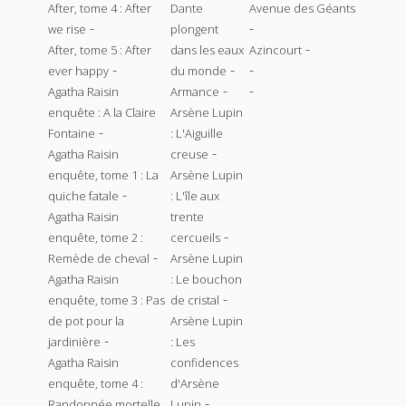
After, tome 4 : After
Dante
Avenue des Géants
-
-
we rise
plongent
-
After, tome 5 : After
dans les eaux
Azincourt
-
-
-
ever happy
du monde
-
-
Agatha Raisin
Armance
enquête : A la Claire
Arsène Lupin
-
Fontaine
: L'Aiguille
-
Agatha Raisin
creuse
enquête, tome 1 : La
Arsène Lupin
-
quiche fatale
: L'île aux
Agatha Raisin
trente
-
enquête, tome 2 :
cercueils
-
Remède de cheval
Arsène Lupin
Agatha Raisin
: Le bouchon
-
enquête, tome 3 : Pas
de cristal
de pot pour la
Arsène Lupin
-
jardinière
: Les
Agatha Raisin
confidences
enquête, tome 4 :
d'Arsène
-
Randonnée mortelle
Lupin