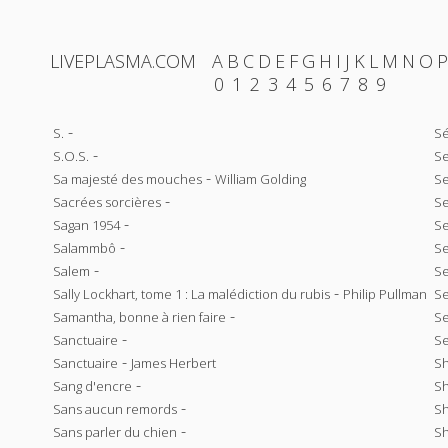
LIVEPLASMA.COM
A
B
C
D
E
F
G
H
I
J
K
L
M
N
O
P
0
1
2
3
4
5
6
7
8
9
-
S.
S
-
S.O.S.
Se
-
Sa majesté des mouches
William Golding
S
-
Sacrées sorcières
Se
-
Sagan 1954
Se
-
Salammbô
Se
-
Salem
Se
-
Sally Lockhart, tome 1 : La malédiction du rubis
Philip Pullman
Se
-
Samantha, bonne à rien faire
Se
-
Sanctuaire
Se
-
Sanctuaire
James Herbert
Sh
-
Sang d'encre
Sh
-
Sans aucun remords
Sh
-
Sans parler du chien
Sh