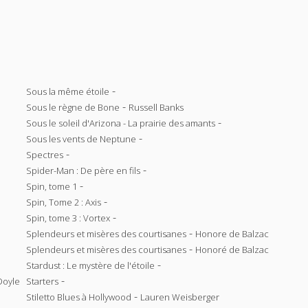
-
Sous la même étoile
-
Sous le règne de Bone
Russell Banks
-
Sous le soleil d'Arizona - La prairie des amants
-
Sous les vents de Neptune
-
Spectres
-
Spider-Man : De père en fils
-
Spin, tome 1
-
Spin, Tome 2 : Axis
-
Spin, tome 3 : Vortex
-
Splendeurs et misères des courtisanes
Honore de Balzac
-
Splendeurs et misères des courtisanes
Honoré de Balzac
-
Stardust : Le mystère de l'étoile
-
Doyle
Starters
-
Stiletto Blues à Hollywood
Lauren Weisberger