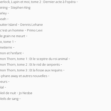
-
erlock, Lupin et moi, tome 2 : Dernier acte à l'opéra
-
ining
Stephen King
-
irley
-
hoah
-
utter Island
Dennis Lehane
-
 c'est un homme
Primo Levi
-
 le grain ne meurt
-
lo, tome 1
-
metierre
-
mon et l'enfant
-
mon Thorn, tome 1 : Et le sceptre du roi animal
-
mon Thorn, tome 2 : Et le nid de serpents
-
mon Thorn, tome 3 : Et la fosse aux requins
-
 phare away et autres nouvelles
-
oeurs
-
lal
-
leil de nuit
Jo Nesbø
-
leils de sang