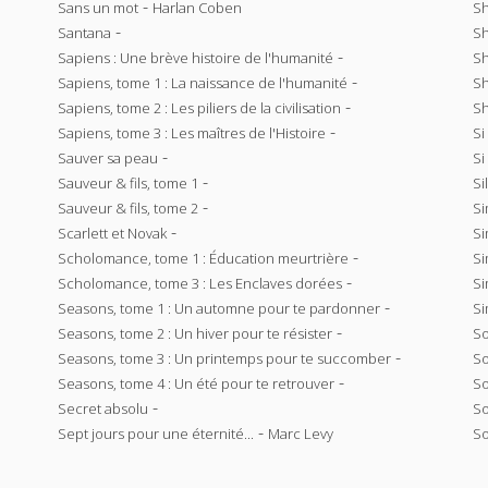
-
Sans un mot
Harlan Coben
Sh
-
Santana
Sh
-
Sapiens : Une brève histoire de l'humanité
Sh
-
Sapiens, tome 1 : La naissance de l'humanité
S
-
Sapiens, tome 2 : Les piliers de la civilisation
Sh
-
Sapiens, tome 3 : Les maîtres de l'Histoire
Si
-
Sauver sa peau
Si
-
Sauveur & fils, tome 1
Si
-
Sauveur & fils, tome 2
Si
-
Scarlett et Novak
Si
-
Scholomance, tome 1 : Éducation meurtrière
Si
-
Scholomance, tome 3 : Les Enclaves dorées
Si
-
Seasons, tome 1 : Un automne pour te pardonner
Si
-
Seasons, tome 2 : Un hiver pour te résister
So
-
Seasons, tome 3 : Un printemps pour te succomber
S
-
Seasons, tome 4 : Un été pour te retrouver
So
-
Secret absolu
So
-
Sept jours pour une éternité...
Marc Levy
So