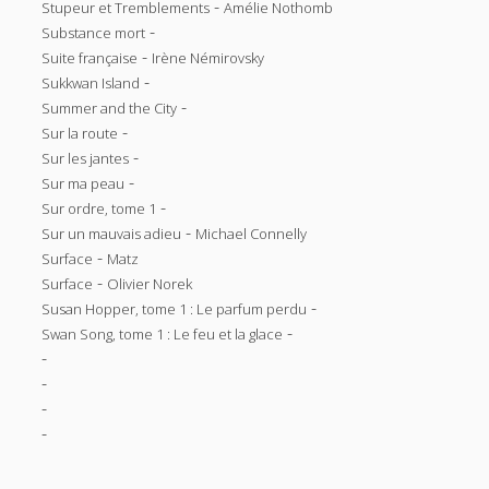
-
Stupeur et Tremblements
Amélie Nothomb
-
Substance mort
-
Suite française
Irène Némirovsky
-
Sukkwan Island
-
Summer and the City
-
Sur la route
-
Sur les jantes
-
Sur ma peau
-
Sur ordre, tome 1
-
Sur un mauvais adieu
Michael Connelly
-
Surface
Matz
-
Surface
Olivier Norek
-
Susan Hopper, tome 1 : Le parfum perdu
-
Swan Song, tome 1 : Le feu et la glace
-
-
-
-