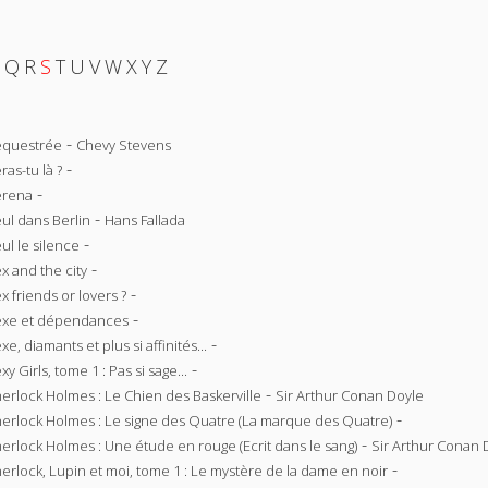
Q
R
S
T
U
V
W
X
Y
Z
-
équestrée
Chevy Stevens
-
ras-tu là ?
-
erena
-
ul dans Berlin
Hans Fallada
-
ul le silence
-
x and the city
-
x friends or lovers ?
-
xe et dépendances
-
xe, diamants et plus si affinités...
-
xy Girls, tome 1 : Pas si sage...
-
erlock Holmes : Le Chien des Baskerville
Sir Arthur Conan Doyle
-
erlock Holmes : Le signe des Quatre (La marque des Quatre)
-
erlock Holmes : Une étude en rouge (Ecrit dans le sang)
Sir Arthur Conan 
-
erlock, Lupin et moi, tome 1 : Le mystère de la dame en noir