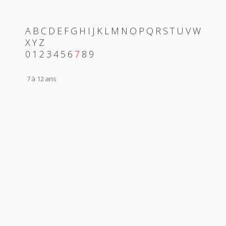
A
B
C
D
E
F
G
H
I
J
K
L
M
N
O
P
Q
R
S
T
U
V
W
X
Y
Z
0
1
2
3
4
5
6
7
8
9
7 à 12 ans