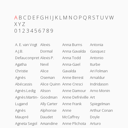
A
B
C
D
E
F
G
H
I
J
K
L
M
N
O
P
Q
R
S
T
U
V
W
X
Y
Z
0
1
2
3
4
5
6
7
8
9
A. E. van Vogt
Alexis
Anna Burns
Antonia
A.J.B.
Dormal
Anna Gavalda
Gasquez
Defauconpret
Alexis P.
Anna Todd
Antonio
Agatha
Nevil
Anna-Gael
Iturbe
Christie
Alice
Gavalda
Ari Folman
Agnès
Oseman
Anne Berest
Arnaldur
Abécassis
Alice Quinn
Anne Cresci
Indridason
Agnès Ledig
Alison
Anne Damour
Arno Monin
Agnès Martin-
Goodman
Anne Defréville
Art
Lugand
Ally Carter
Anne Frank
Spiegelman
Agnès
Alphonse
Anne
Arthur Conan
Maupré
Daudet
McCaffrey
Doyle
Agneta Segol
Amandine
Anne Plichota
Arturo