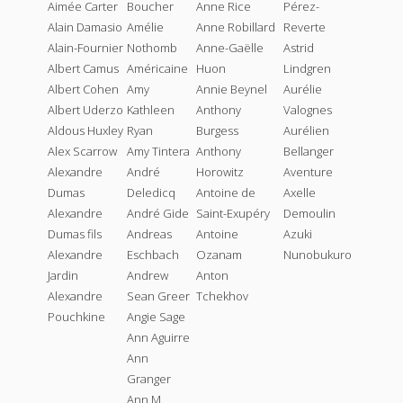
Aimée Carter
Boucher
Anne Rice
Pérez-
Alain Damasio
Amélie
Anne Robillard
Reverte
Alain-Fournier
Nothomb
Anne-Gaëlle
Astrid
Albert Camus
Américaine
Huon
Lindgren
Albert Cohen
Amy
Annie Beynel
Aurélie
Albert Uderzo
Kathleen
Anthony
Valognes
Aldous Huxley
Ryan
Burgess
Aurélien
Alex Scarrow
Amy Tintera
Anthony
Bellanger
Alexandre
André
Horowitz
Aventure
Dumas
Deledicq
Antoine de
Axelle
Alexandre
André Gide
Saint-Exupéry
Demoulin
Dumas fils
Andreas
Antoine
Azuki
Alexandre
Eschbach
Ozanam
Nunobukuro
Jardin
Andrew
Anton
Alexandre
Sean Greer
Tchekhov
Pouchkine
Angie Sage
Ann Aguirre
Ann
Granger
Ann M.