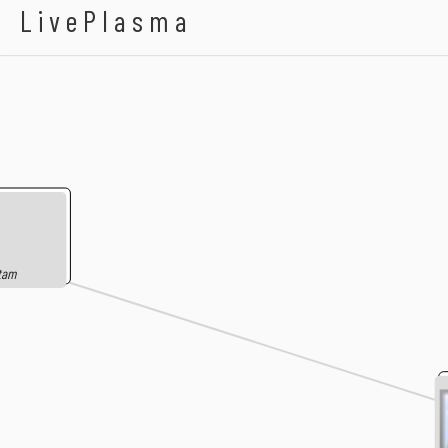
LivePlasma
ttam