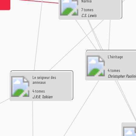
Narnia
7 tomes
C.S. Lewis
L'héritage
4 tomes
Christopher Paolin
Le seigneur des
anneaux
4 tomes
J.R.R. Tolkien