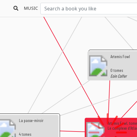
3 tomes
MUSIC
Pierre Bottero
Artemis Fowl
0 tomes
Eoin Colfer
La passe-miroir
Artemis Fowl, tome 
Le complexe d'Atla
4 tomes