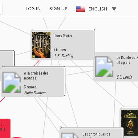
LOG IN
SIGN UP
ENGLISH
Harry Potter
7 tomes
J. K. Rowling
Le Monde de N
Intégrale
À la croisée des
C.S. Lewis
mondes
3 tomes
Philip Pullman
7 :
ntis
Les chroniques de