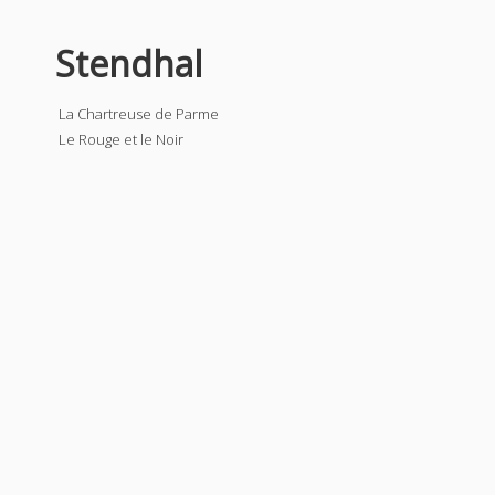
Stendhal
La Chartreuse de Parme
Le Rouge et le Noir