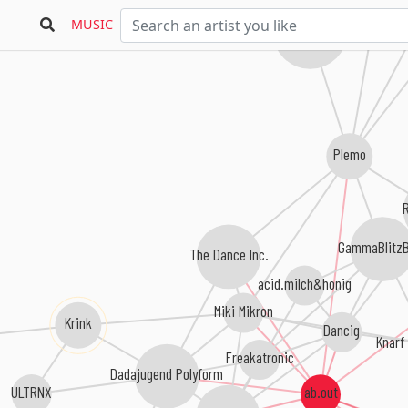
MUSIC
Das Bierbeben
D
Plemo
GammaBlitz
The Dance Inc.
acid.milch&honig
Miki Mikron
Krink
Dancig
Knarf
Freakatronic
Dadajugend Polyform
ULTRNX
ab.out