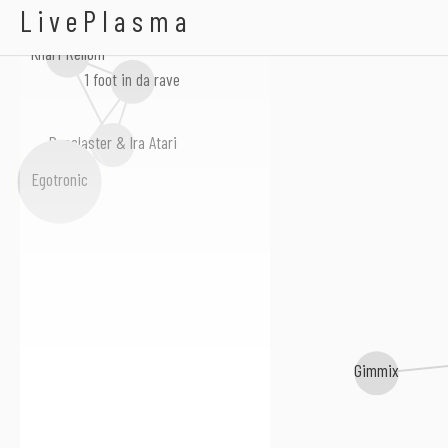
Ab.out
LivePlasma
Knarf Rellöm
1 foot in da rave
Basslaster & Ira Atari
Egotronic
Gimmix