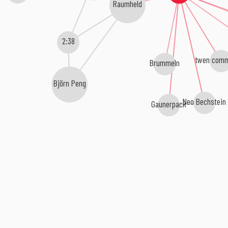
Raumheld
2:38
twen comm
Brummeln
Björn Peng
Neo Bechstein
Gaunerpack