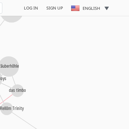
LOG IN
SIGN UP
ENGLISH
er Tante Renate
Räuberhöhle
Boys
das timbo
 Rellöm Trinity