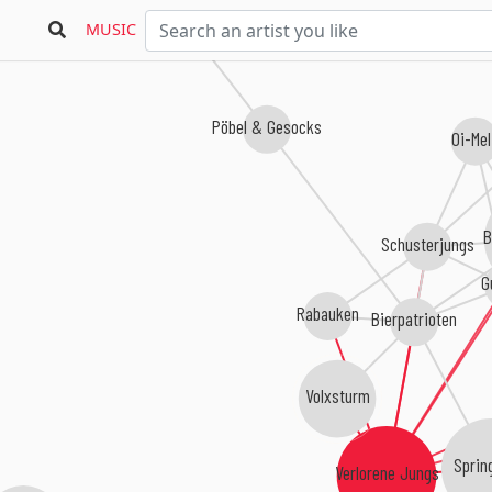
MUSIC
Pöbel & Gesocks
Oi-Me
B
Schusterjungs
G
Rabauken
Bierpatrioten
Volxsturm
Spring
Verlorene Jungs