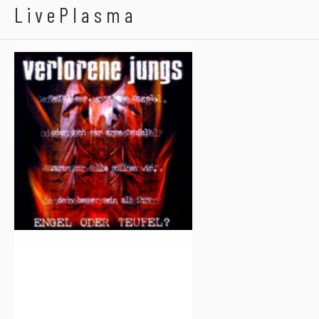
Verlorene Jungs
LivePlasma