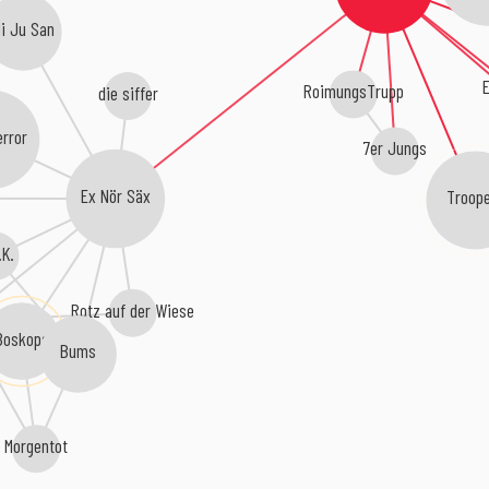
i Ju San
E
RoimungsTrupp
die siffer
error
7er Jungs
Ex Nör Säx
Troop
.K.
Rotz auf der Wiese
Boskops
Bums
Morgentot