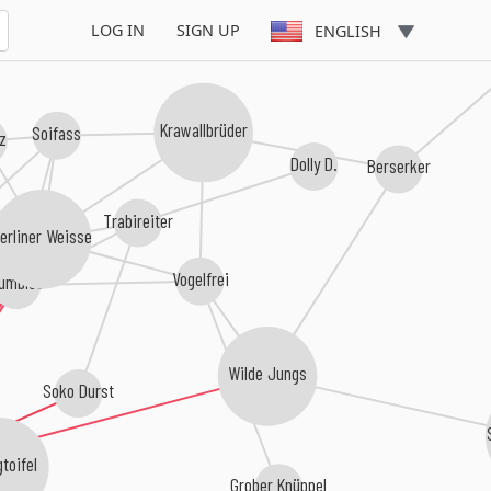
LOG IN
SIGN UP
ENGLISH
Krawallbrüder
Soifass
lz
Dolly D.
Berserker
Trabireiter
erliner Weisse
Vogelfrei
umbles
Wilde Jungs
Soko Durst
toifel
Grober Knüppel