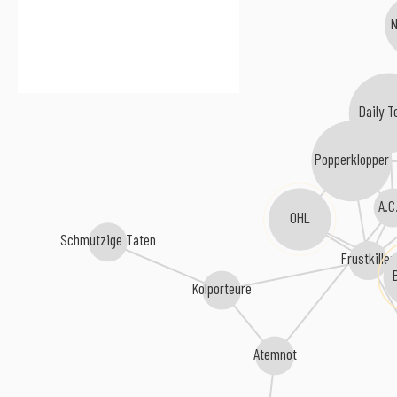
N
Daily T
Popperklopper
A.C
OHL
Schmutzige Taten
Frustkiller
Kolporteure
Atemnot