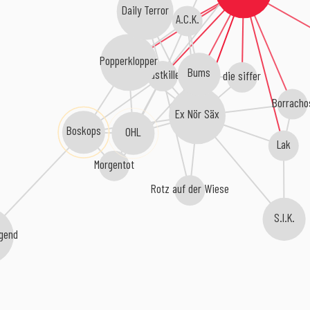
Daily Terror
A.C.K.
Popperklopper
Bums
Frustkiller
die siffer
Borracho
Ex Nör Säx
OHL
Boskops
Lak
Morgentot
Rotz auf der Wiese
S.I.K.
ugend