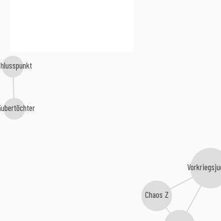
chlusspunkt
äubertöchter
Vorkriegsj
Chaos Z