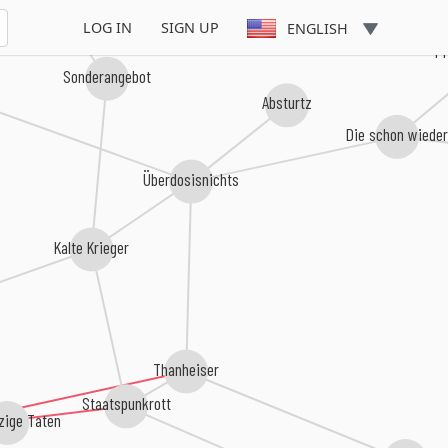
LOG IN
SIGN UP
ENGLISH
P
Sonderangebot
Absturtz
Die schon wiede
Überdosisnichts
Kalte Krieger
Thanheiser
Staatspunkrott
ige Taten