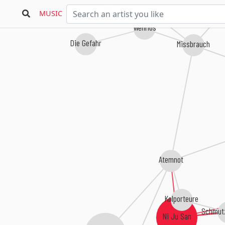
MUSIC
Wehrlos
Die Gefahr
Missbrauch
Atemnot
Kolporteure
Schmutz
Ni Ju San