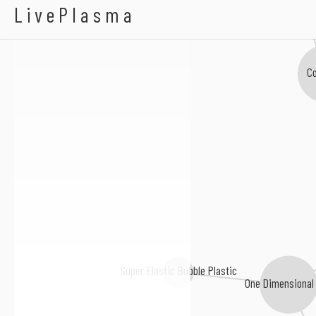
Comaneci
LivePlasma
C
Super Elastic Bubble Plastic
One Dimensional