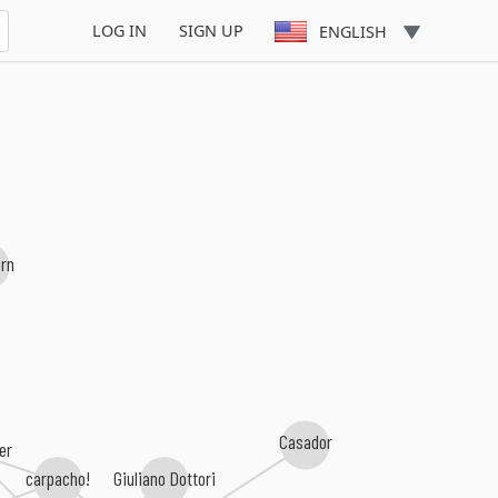
LOG IN
SIGN UP
ENGLISH
rn
Casador
er
carpacho!
Giuliano Dottori