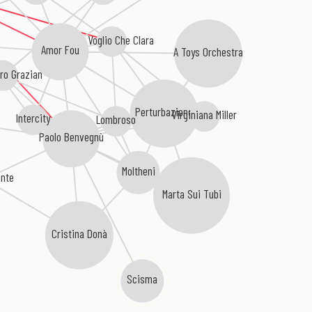
Non Voglio Che Clara
Amor Fou
A Toys Orchestra
ro Grazian
Perturbazione
Virginiana Miller
Intercity
Lombroso
Paolo Benvegnù
Moltheni
ente
Marta Sui Tubi
Cristina Donà
Scisma