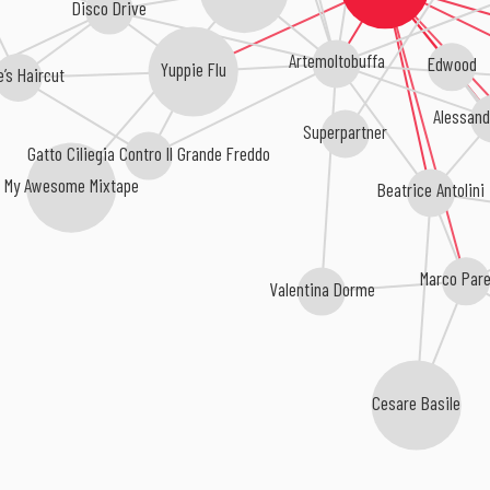
Disco Drive
Artemoltobuffa
Edwood
Yuppie Flu
e’s Haircut
Alessand
Superpartner
Gatto Ciliegia Contro Il Grande Freddo
My Awesome Mixtape
Beatrice Antolini
Marco Par
Valentina Dorme
Cesare Basile