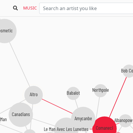
MUSIC
osmetic
Bob Co
Northpole
Babalot
Altro
Canadians
Amycanbe
 Man
Albanopow
Comaneci
Le Man Avec Les Lunettes