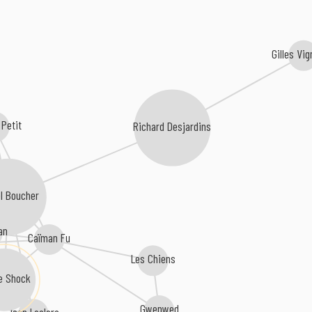
Gilles Vig
 Petit
Richard Desjardins
l Boucher
an
Caïman Fu
Les Chiens
e Shock
e
Gwenwed