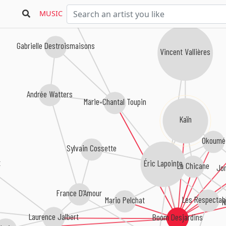
MUSIC
Gabrielle Destroismaisons
Vincent Vallières
Andrée Watters
Marie‐Chantal Toupin
Kaïn
Okoumé
Sylvain Cossette
t
Éric Lapointe
La Chicane
Jo
France D’Amour
Les Respectab
Mario Pelchat
N
Laurence Jalbert
Boom Desjardins