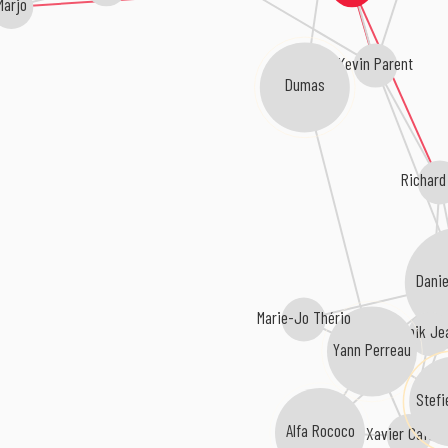
Marjo
Kevin Parent
Dumas
Richard
Danie
Marie-Jo Thério
Anik Je
Yann Perreau
Stefi
Alfa Rococo
Xavier Caféïn