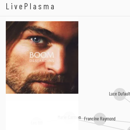
Boom Desjardins
LivePlasma
Luce Dufaul
Marie Carmen
Francine Raymond
Les BB