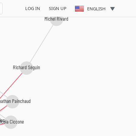
LOG IN
SIGN UP
ENGLISH
Michel Rivard
Richard Séguin
nathan Painchaud
les
icola Ciccone