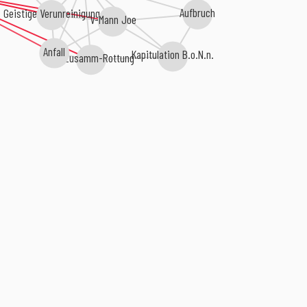
Aufbruch
Geistige Verunreinigung
V-Mann Joe
Anfall
Kapitulation B.o.N.n.
Die Zusamm-Rottung