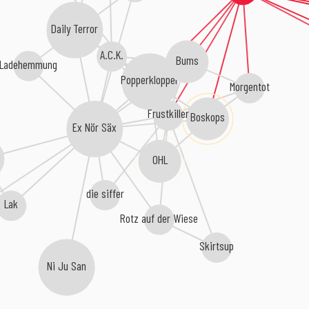
Daily Terror
A.C.K.
Bums
Ladehemmung
Popperklopper
Morgentot
Frustkiller
Boskops
Ex Nör Säx
OHL
die siffer
Lak
Rotz auf der Wiese
Skirtsup
Ni Ju San