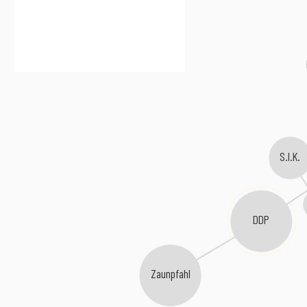
S.I.K.
DDP
Zaunpfahl