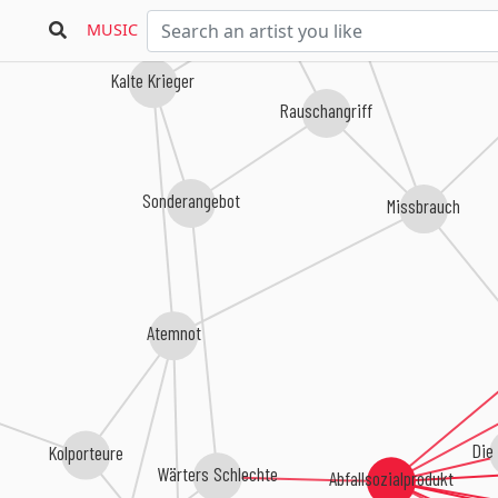
MUSIC
Kalte Krieger
Rauschangriff
Sonderangebot
Missbrauch
Atemnot
Die
Kolporteure
Wärters Schlechte
Abfallsozialprodukt