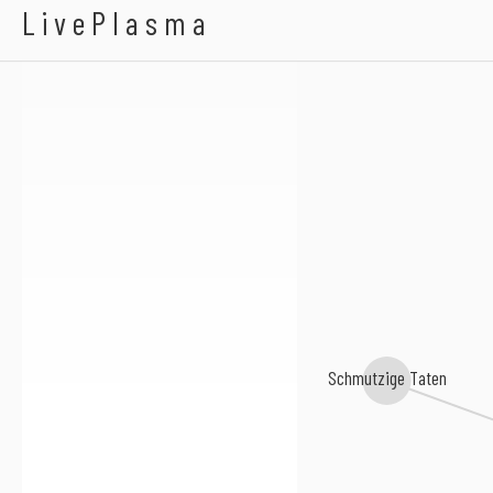
Abfallsozialprodukt
LivePlasma
Schmutzige Taten