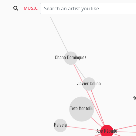
iego Amador
MUSIC
Chano Domínguez
Javier Colina
R
Tete Montoliu
Malvela
Abe Rábade