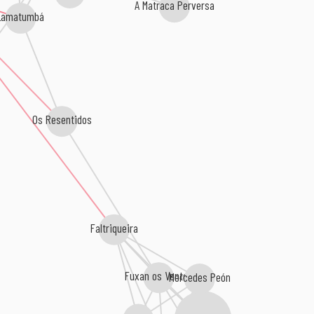
A Matraca Perversa
Lamatumbá
Os Resentidos
Faltriqueira
Fuxan os Ventos
Mercedes Peón