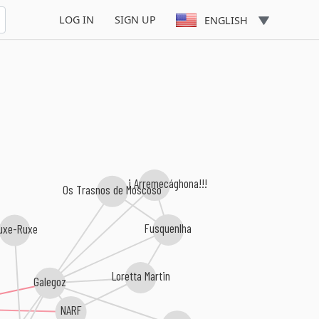
LOG IN
SIGN UP
ENGLISH
O Leo i Arremecághona!!!
Os Trasnos de Moscoso
uxe-Ruxe
Fusquenlha
Loretta Martin
Galegoz
NARF