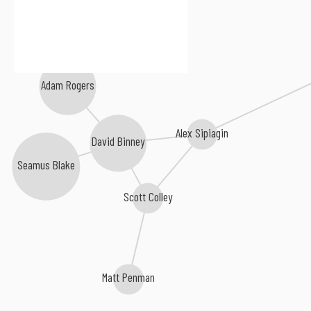
Adam Rogers
Alex Sipiagin
David Binney
Seamus Blake
Scott Colley
Matt Penman