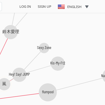
LOG IN
SIGN UP
ENGLISH
鈴木愛理
Sexy Zone
Kis-My-Ft2
Hey! Say! JUMP
Na
嵐
flumpool