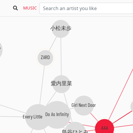
MUSIC
小松未歩
ツ
ZARD
愛内里菜
Girl Next Door
Do As Infinity
Every Little Thing
AAA
島谷ひとみ