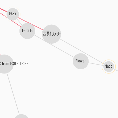
FAKY
E-Girls
西野カナ
Flower
 from EXILE TRIBE
Maco