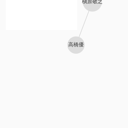
槇原敬之
高橋優