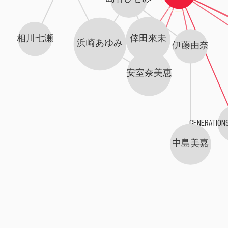
相川七瀬
倖田來未
浜崎あゆみ
伊藤由奈
安室奈美恵
GENERATIONS
中島美嘉