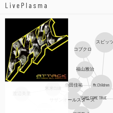
AAA
LivePlasma
スピッ
コブクロ
福山雅治
Mr.Children
桑田佳祐
米米CLUB
渡辺美里
DREAMS COME TRUE
サザンオールスターズ
松任谷由実