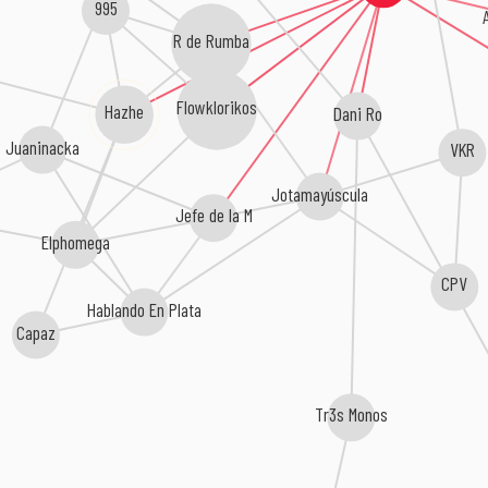
995
R de Rumba
Flowklorikos
Hazhe
Dani Ro
Juaninacka
VKR
Jotamayúscula
Jefe de la M
Elphomega
CPV
Hablando En Plata
Capaz
Tr3s Monos