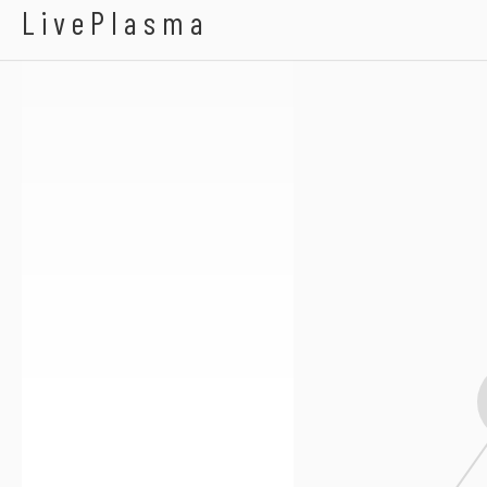
A3bandas
LivePlasma