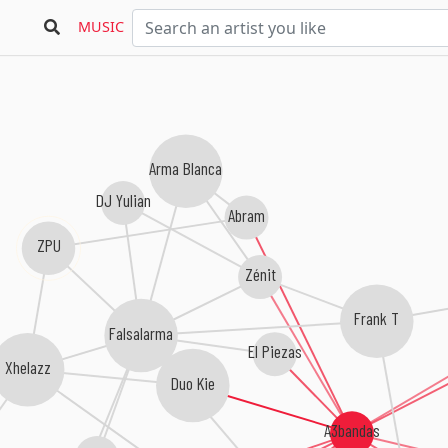
MUSIC
Arma Blanca
DJ Yulian
Abram
ZPU
Zénit
Frank T
Falsalarma
El Piezas
Xhelazz
Duo Kie
A3bandas