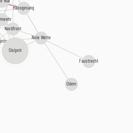
e War
Hassgesang
rmwehr
Nordfront
Noie Werte
rschwörung
Sleipnir
Faustrecht
Odem