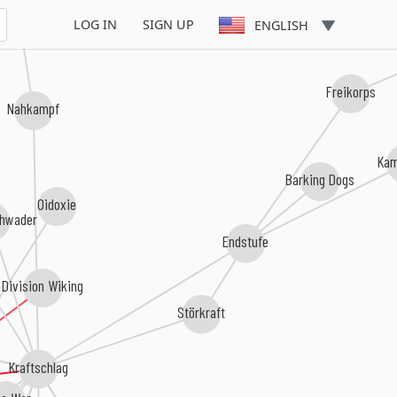
LOG IN
SIGN UP
ENGLISH
Freikorps
Nahkampf
Kam
Barking Dogs
Oidoxie
hwader
Endstufe
Division Wiking
Störkraft
Kraftschlag