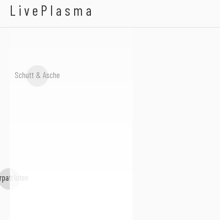
A.D.F.
LivePlasma
Schutt & Asche
rpatrioten