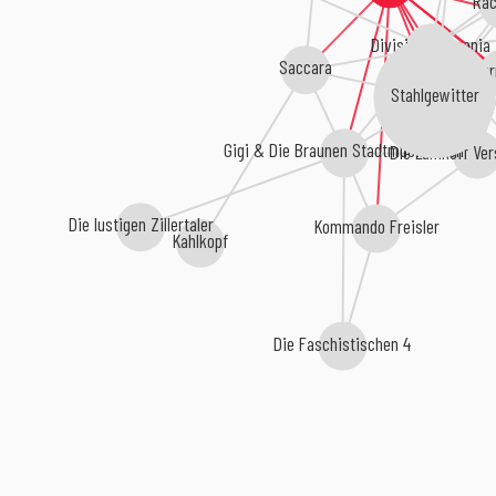
Rac
Division Germania
Saccara
Stu
Stahlgewitter
Gigi & Die Braunen Stadtmusikanten
Die Lunikoff Ve
Die lustigen Zillertaler
Kommando Freisler
Kahlkopf
Die Faschistischen 4