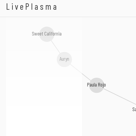
A-Killer
LivePlasma
Sweet California
Auryn
Paula Rojo
Sa