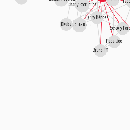
Tap
Charly Rodriguez
Henry Méndez
Dkuba
José de Rico
Rocko y Far
Papa Joe
Bruno FM