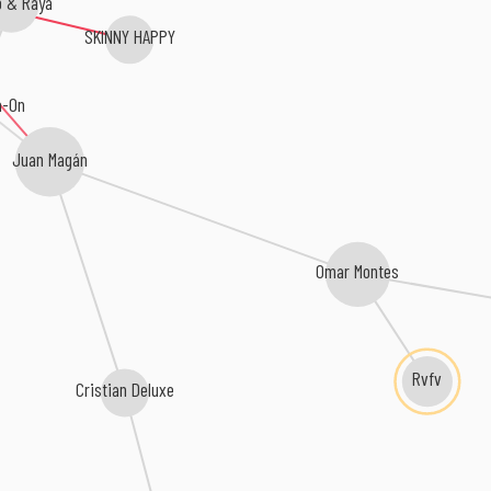
o & Raya
SKINNY HAPPY
a-On
Juan Magán
Omar Montes
Rvfv
Cristian Deluxe