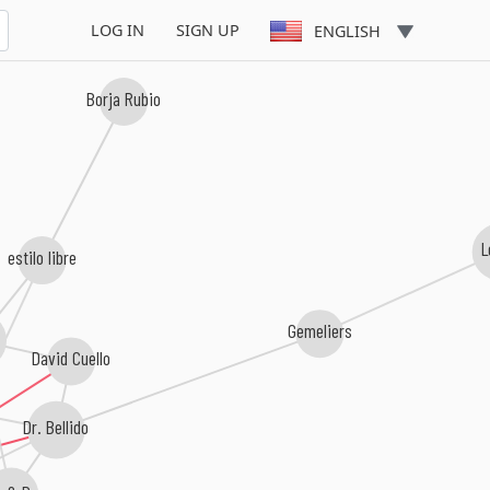
LOG IN
SIGN UP
ENGLISH
Borja Rubio
L
estilo libre
Gemeliers
David Cuello
Dr. Bellido