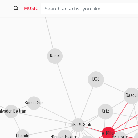
MUSIC
Rasel
DCS
Dasoul
Barrio Sur
lvador Beltrán
Xriz
Critika & Saik
A-Killer
Chandé
Nicolas Mayorca
Mr. Chris