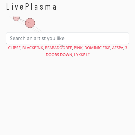
$avant = microtime(true);
LivePlasma
CLIPSE
,
BLACKPINK
,
BEABADOOBEE
,
P!NK
,
DOMINIC FIKE
,
AESPA
,
3
DOORS DOWN
,
LYKKE LI