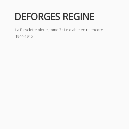
DEFORGES REGINE
La Bicyclette bleue, tome 3 : Le diable en rit encore
1944-1945