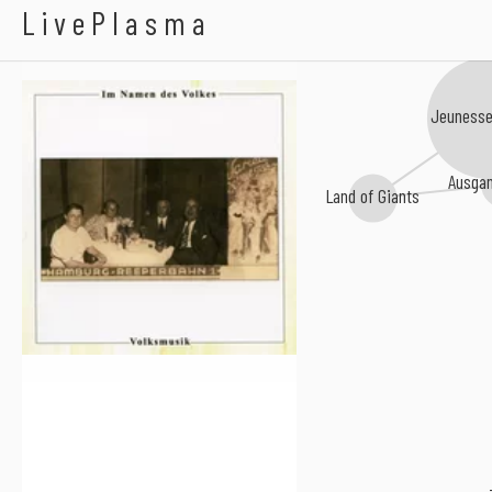
Im Namen Des Volkes
LivePlasma
Jeunesse 
Ausgan
Land of Giants