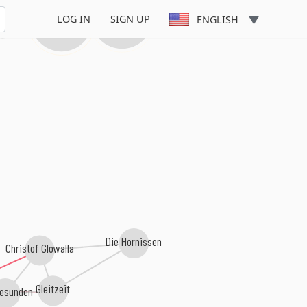
Futurisk
Moderne
LOG IN
SIGN UP
ENGLISH
cuit 7
Die Hornissen
Christof Glowalla
Gleitzeit
Gesunden