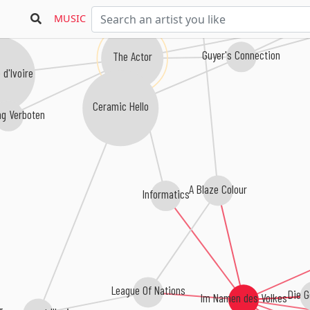
MUSIC
Cir
Guyer's Connection
The Actor
d'Ivoire
Ceramic Hello
g Verboten
A Blaze Colour
Informatics
League Of Nations
Die 
Im Namen des Volkes