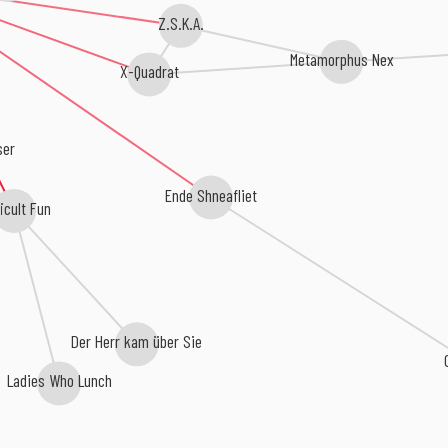
Z.S.K.A.
Metamorphus Nex
X-Quadrat
ser
Ende Shneafliet
ficult Fun
Der Herr kam über Sie
Ladies Who Lunch