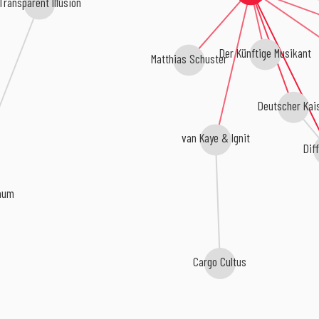
Transparent Illusion
Der Künftige Musikant
Matthias Schuster
Deutscher Kai
van Kaye & Ignit
Dif
aum
Cargo Cultus